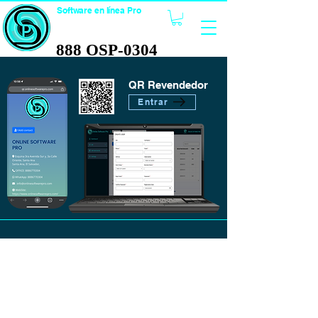
Software en línea Pro
TECNOLOGÍA
888 OSP-0304
888 OSP-0304
QR Revendedor
Entrar