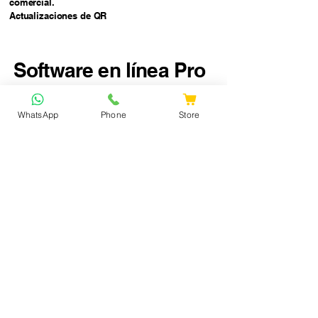
comercial.
Actualizaciones de QR
Software en línea Pro
Soluciones empresariales
innovadoras
WhatsApp
Phone
Store
Email
*
Yes, subscribe me to your 
newsletter.
*
Submit
888-677-0304
info@onlinesoftwarespro.com