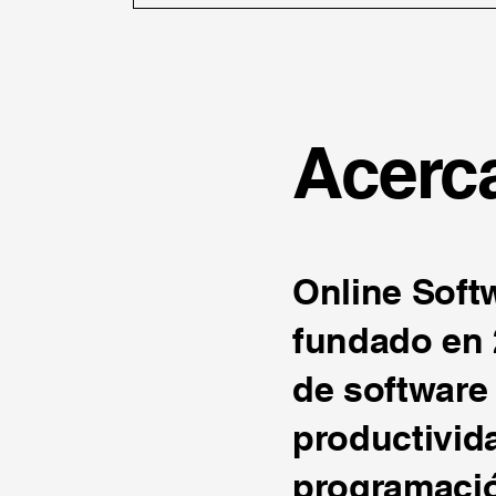
Acerca
Online Soft
fundado en 
de software 
productivid
programació