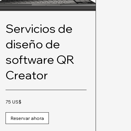
Servicios de
diseño de
software QR
Creator
75
75 US$
dólares
estadounidenses
Reservar ahora