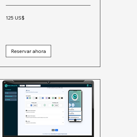
125
125 US$
dólares
estadounidenses
Reservar ahora