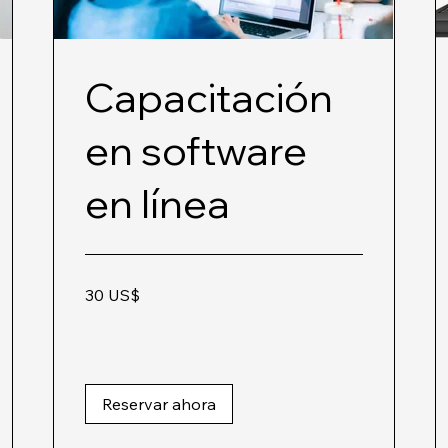
Capacitación
en software
en línea
30
30 US$
dólares
estadounidenses
Reservar ahora