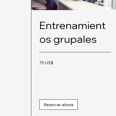
Entrenamient
os grupales
75
75 US$
dólares
estadounidenses
Reservar ahora