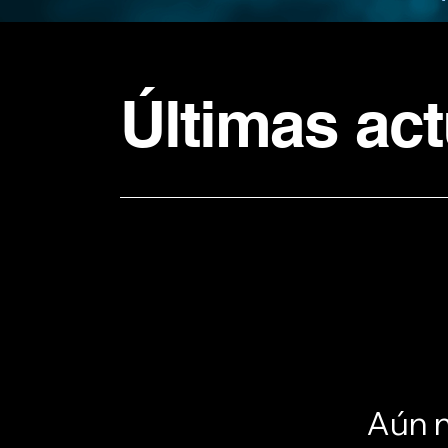
Últimas act
Aún n