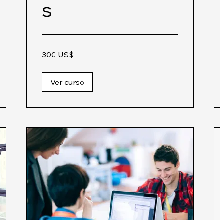
s
300
300 US$
dólares
estadounidenses
Ver curso